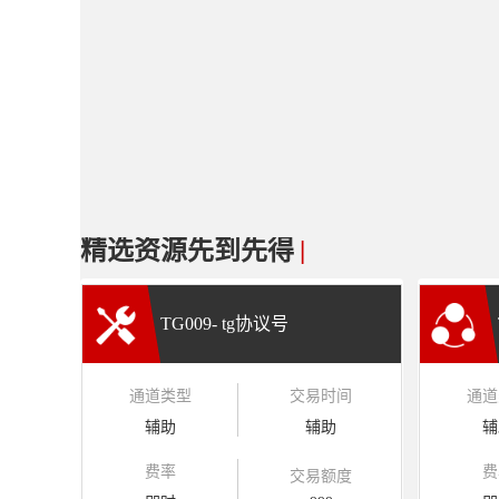
精选资源先到先得
|
TG009- tg协议号
通道类型
交易时间
通道
辅助
辅助
辅
费率
费
交易额度