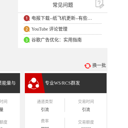
常见问题
电报下载--纸飞机更新--有些用户安卓手机无法更新电报软件
YouTube 评论管理
谷歌广告优化：实用指南
换一批
租赁能量与
专业WS/RCS群发
时间
通道类型
交易时间
量
引流
引流
费率
额度
交易额度