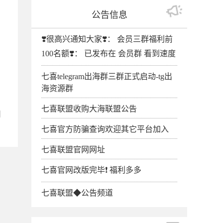
公告信息
❣️很高兴通知大家❣️： 会员三群福利前
100名额❣️： 已发布在 会员群 看到速度
七喜telegram出海群三群正式启动-tg出
海资源群
七喜联盟收购大海联盟公告
用
七喜官方防骗查询欢迎其它平台加入
七喜联盟官网网址
七喜官网改版完毕❗️ 福利多多
七喜联盟◆公告频道