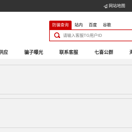
网站地图
防骗查询
站内
百度
谷歌
供应
骗子曝光
联系客服
七喜公群