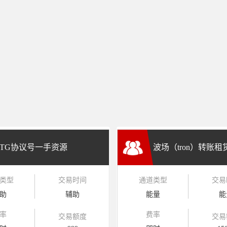
TG协议号一手资源
波场（tron）转账
类型
交易时间
通道类型
交易
兑换
助
辅助
能量
能
率
费率
交易额度
交易