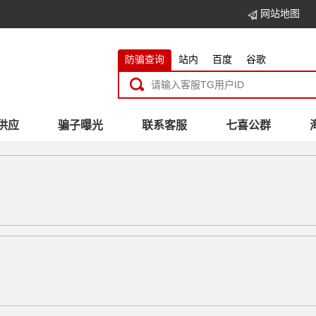
网站地图
防骗查询
站内
百度
谷歌
供应
骗子曝光
联系客服
七喜公群