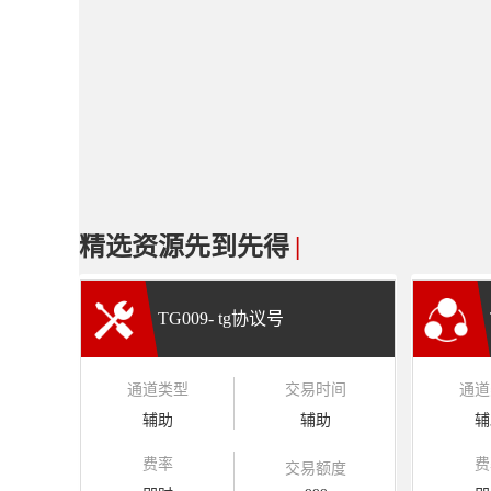
精选资源先到先得
|
TG009- tg协议号
通道类型
交易时间
通道
辅助
辅助
辅
费率
费
交易额度