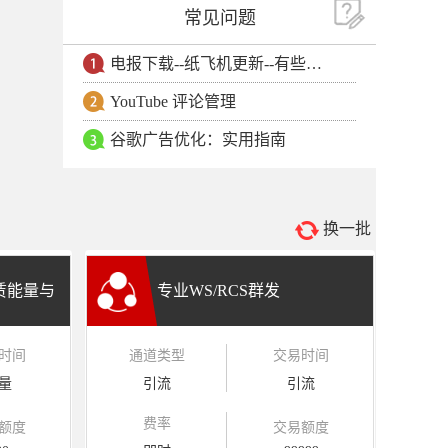
常见问题
电报下载--纸飞机更新--有些用户安卓手机无法更新电报软件
YouTube 评论管理
谷歌广告优化：实用指南
换一批
租赁能量与
专业WS/RCS群发
时间
通道类型
交易时间
量
引流
引流
费率
额度
交易额度