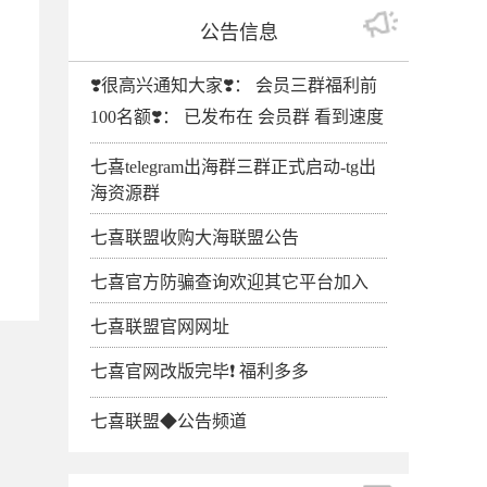
公告信息
❣️很高兴通知大家❣️： 会员三群福利前
100名额❣️： 已发布在 会员群 看到速度
七喜telegram出海群三群正式启动-tg出
海资源群
七喜联盟收购大海联盟公告
七喜官方防骗查询欢迎其它平台加入
七喜联盟官网网址
七喜官网改版完毕❗️ 福利多多
七喜联盟◆公告频道