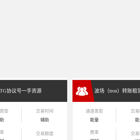
TG协议号一手资源
波场（tron）转账
类型
交易时间
通道类型
交易
兑换
助
辅助
能量
能
率
费率
交易额度
交易