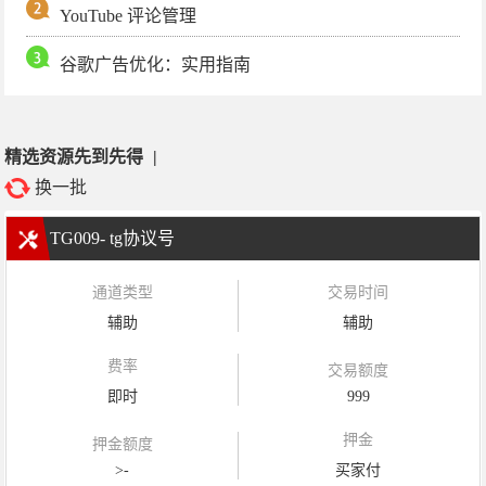
YouTube 评论管理
谷歌广告优化：实用指南
精选资源先到先得
|
换一批
TG009- tg协议号
通道类型
交易时间
辅助
辅助
费率
交易额度
即时
999
押金
押金额度
>-
买家付