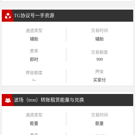
TG协议号一手资源
通道类型
交易时间
辅助
辅助
费率
交易额度
即时
999
押金
押金额度
>-
买家付
波场（tron）转账租赁能量与兑换
通道类型
交易时间
能量
能量