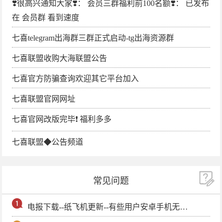
❣️很高兴通知大家❣️： 会员三群福利前100名额❣️： 已发布
在 会员群 看到速度
七喜telegram出海群三群正式启动-tg出海资源群
七喜联盟收购大海联盟公告
七喜官方防骗查询欢迎其它平台加入
七喜联盟官网网址
七喜官网改版完毕❗️ 福利多多
七喜联盟◆公告频道
常见问题
电报下载--纸飞机更新--有些用户安卓手机无法更新电报软件