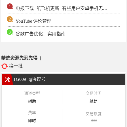
电报下载--纸飞机更新--有些用户安卓手机无法更新电报软件
YouTube 评论管理
谷歌广告优化：实用指南
精选资源先到先得
|
换一批
TG009- tg协议号
通道类型
交易时间
辅助
辅助
费率
交易额度
即时
999