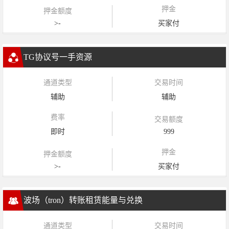
押金
押金额度
>-
买家付
TG协议号一手资源
通道类型
交易时间
辅助
辅助
费率
交易额度
即时
999
押金
押金额度
>-
买家付
波场（tron）转账租赁能量与兑换
通道类型
交易时间