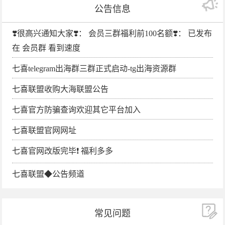
公告信息
❣️很高兴通知大家❣️： 会员三群福利前100名额❣️： 已发布
在 会员群 看到速度
七喜telegram出海群三群正式启动-tg出海资源群
七喜联盟收购大海联盟公告
七喜官方防骗查询欢迎其它平台加入
七喜联盟官网网址
七喜官网改版完毕❗️ 福利多多
七喜联盟◆公告频道
常见问题