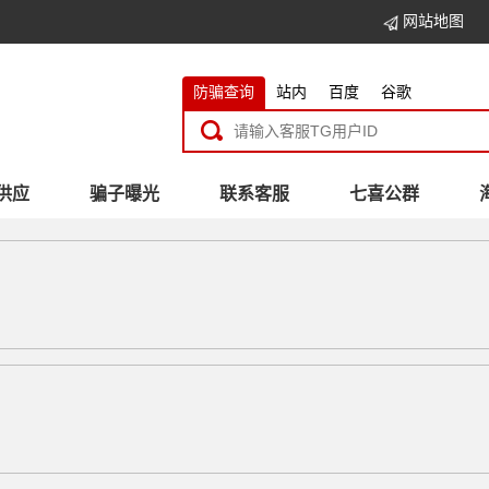
网站地图
防骗查询
站内
百度
谷歌
供应
骗子曝光
联系客服
七喜公群