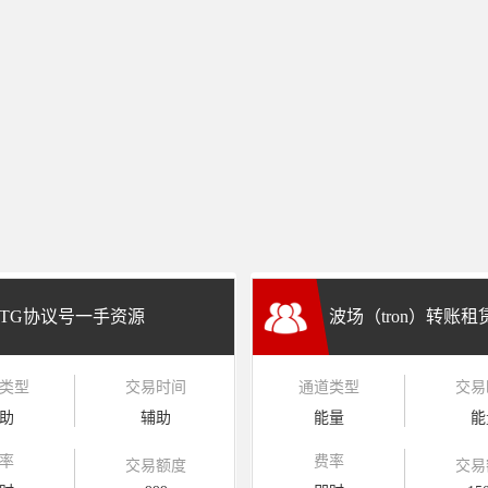
TG协议号一手资源
波场（tron）转账
类型
交易时间
通道类型
交易
兑换
助
辅助
能量
能
率
费率
交易额度
交易