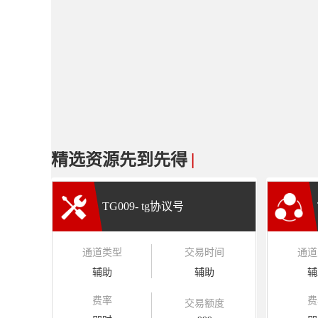
精选资源先到先得
|
TG009- tg协议号
通道类型
交易时间
通道
辅助
辅助
辅
费率
费
交易额度