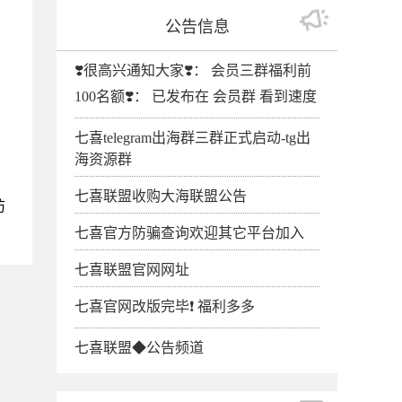
公告信息
❣️很高兴通知大家❣️： 会员三群福利前
100名额❣️： 已发布在 会员群 看到速度
七喜telegram出海群三群正式启动-tg出
海资源群
七喜联盟收购大海联盟公告
防
七喜官方防骗查询欢迎其它平台加入
七喜联盟官网网址
七喜官网改版完毕❗️ 福利多多
七喜联盟◆公告频道