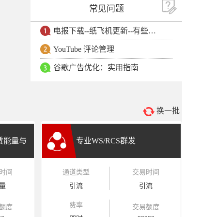
常见问题
电报下载--纸飞机更新--有些用户安卓手机无法更新电报软件
YouTube 评论管理
谷歌广告优化：实用指南
换一批
租赁能量与
专业WS/RCS群发
时间
通道类型
交易时间
量
引流
引流
费率
额度
交易额度