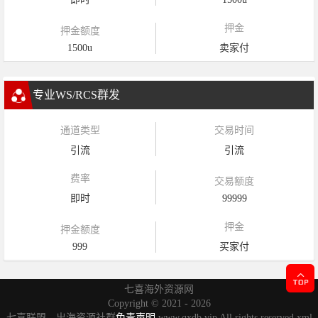
押金
押金额度
1500u
卖家付
专业WS/RCS群发
通道类型
交易时间
引流
引流
费率
交易额度
即时
99999
押金
押金额度
999
买家付
七喜海外资源网
Copyright ©
2021 - 2026
七喜联盟，出海资源社群
免责声明
www.qxdb.vip All rights reserved
xml