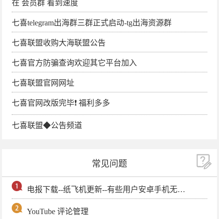
在 会员群 看到速度
七喜telegram出海群三群正式启动-tg出海资源群
七喜联盟收购大海联盟公告
七喜官方防骗查询欢迎其它平台加入
七喜联盟官网网址
七喜官网改版完毕❗️ 福利多多
七喜联盟◆公告频道
常见问题
电报下载--纸飞机更新--有些用户安卓手机无法更新电报软件
YouTube 评论管理