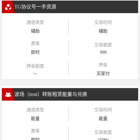
TG协议号一手资源
通道类型
交易时间
辅助
辅助
费率
交易额度
即时
999
押金
押金额度
>-
买家付
波场（tron）转账租赁能量与兑换
通道类型
交易时间
能量
能量
费率
交易额度
即时
1500u