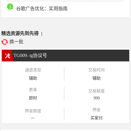
谷歌广告优化：实用指南
精选资源先到先得
|
换一批
TG009- tg协议号
通道类型
交易时间
辅助
辅助
费率
交易额度
即时
999
押金
押金额度
>-
买家付