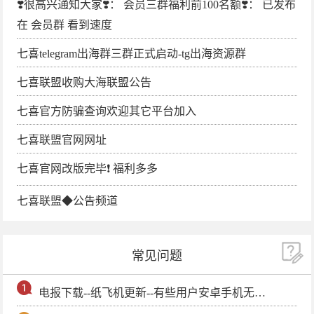
❣️很高兴通知大家❣️： 会员三群福利前100名额❣️： 已发布
在 会员群 看到速度
七喜telegram出海群三群正式启动-tg出海资源群
七喜联盟收购大海联盟公告
七喜官方防骗查询欢迎其它平台加入
七喜联盟官网网址
七喜官网改版完毕❗️ 福利多多
七喜联盟◆公告频道
常见问题
电报下载--纸飞机更新--有些用户安卓手机无法更新电报软件