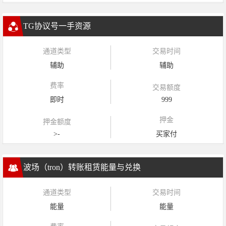
TG协议号一手资源
通道类型
交易时间
辅助
辅助
费率
交易额度
即时
999
押金
押金额度
>-
买家付
波场（tron）转账租赁能量与兑换
通道类型
交易时间
能量
能量