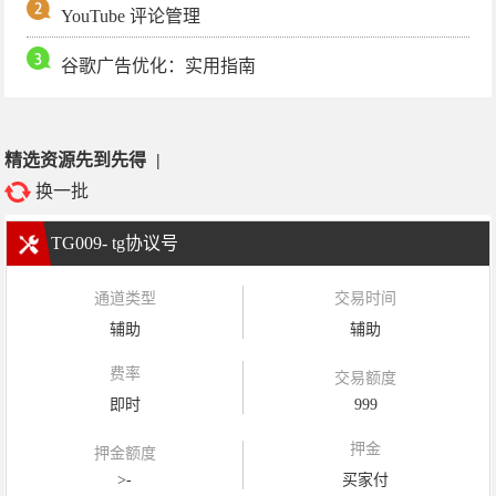
YouTube 评论管理
谷歌广告优化：实用指南
精选资源先到先得
|
换一批
TG009- tg协议号
通道类型
交易时间
辅助
辅助
费率
交易额度
即时
999
押金
押金额度
>-
买家付