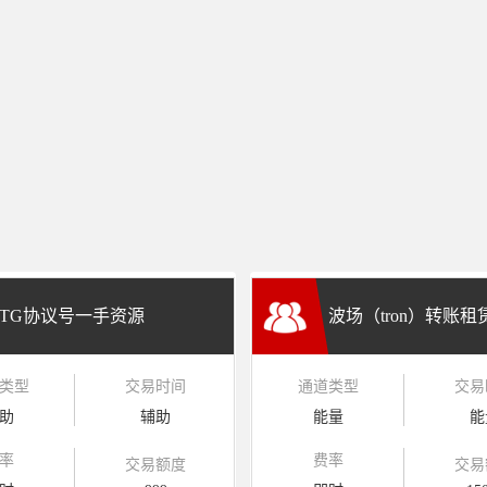
TG协议号一手资源
波场（tron）转账
类型
交易时间
通道类型
交易
兑换
助
辅助
能量
能
率
费率
交易额度
交易