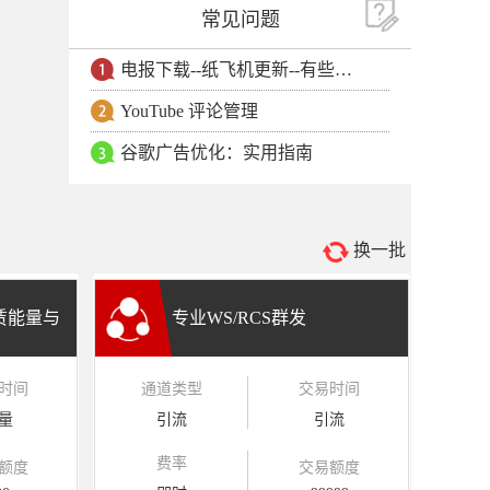
常见问题
电报下载--纸飞机更新--有些用户安卓手机无法更新电报软件
YouTube 评论管理
谷歌广告优化：实用指南
换一批
租赁能量与
专业WS/RCS群发
时间
通道类型
交易时间
量
引流
引流
费率
额度
交易额度