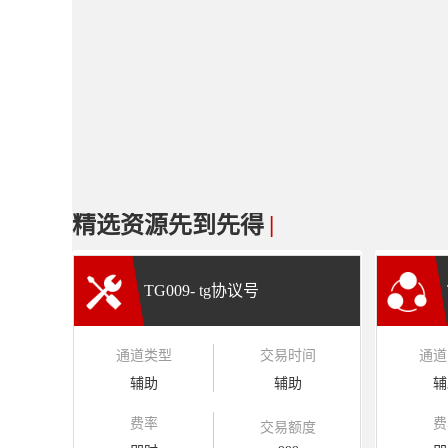
精选资源先到先得
|
TG009- tg协议号
通道类型
交易时间
通道
辅助
辅助
辅
费率
费
交易额度