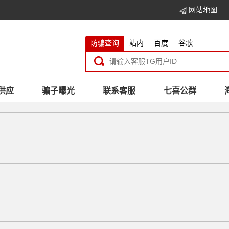
网站地图
防骗查询
站内
百度
谷歌
供应
骗子曝光
联系客服
七喜公群