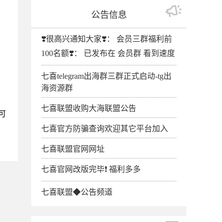
公告信息
❣️很高兴通知大家❣️： 会员三群福利前
100名额❣️： 已发布在 会员群 看到速度
七喜telegram出海群三群正式启动-tg出
海资源群
七喜联盟收购大海联盟公告
可
七喜官方防骗查询欢迎其它平台加入
七喜联盟官网网址
七喜官网改版完毕❗️ 福利多多
七喜联盟◆公告频道