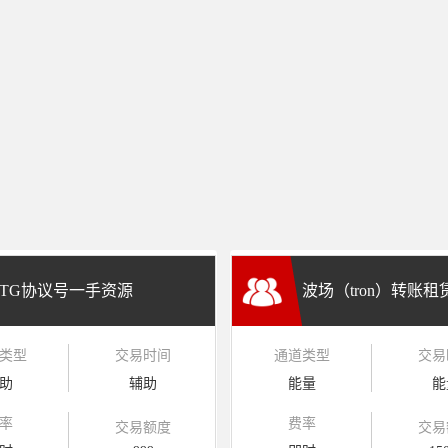
TG协议号一手资源
波场（tron）转账
类型
交易时间
通道类型
交易
兑换
助
辅助
能量
能
率
费率
交易额度
交易