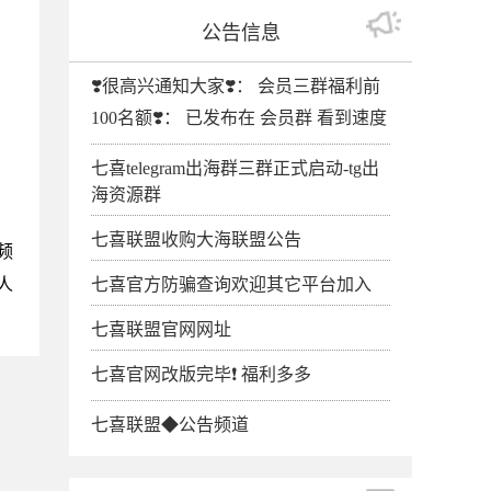
公告信息
❣️很高兴通知大家❣️： 会员三群福利前
100名额❣️： 已发布在 会员群 看到速度
七喜telegram出海群三群正式启动-tg出
海资源群
七喜联盟收购大海联盟公告
频
人
七喜官方防骗查询欢迎其它平台加入
七喜联盟官网网址
七喜官网改版完毕❗️ 福利多多
七喜联盟◆公告频道