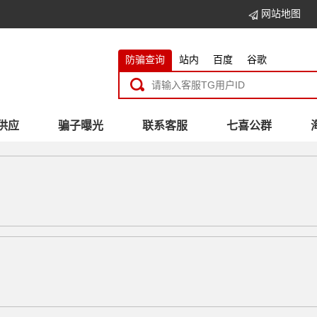
网站地图
防骗查询
站内
百度
谷歌
供应
骗子曝光
联系客服
七喜公群