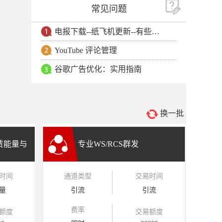
常见问题
电报下载--纸飞机更新--有些用户安卓手机无法更新电报软件
YouTube 评论管理
谷歌广告优化：实用指南
换一批
租赁能量与
专业WS/RCS群发
时间
通道类型
交易时间
量
引流
引流
费率
额度
交易额度