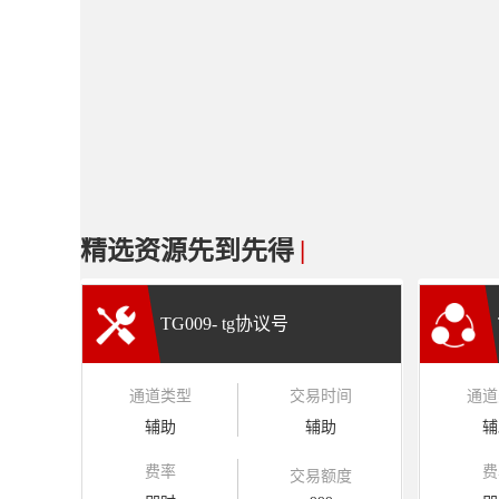
精选资源先到先得
|
TG009- tg协议号
通道类型
交易时间
通道
辅助
辅助
辅
费率
费
交易额度