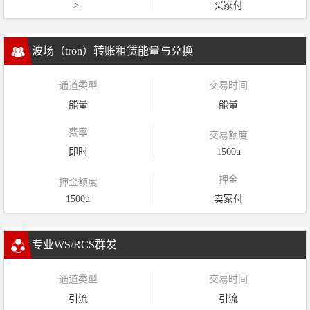
>-
买家付
波场（tron）转账租赁能量与兑换
通道类型
交易时间
能量
能量
费率
交易额度
即时
1500u
押金
押金额度
1500u
卖家付
专业WS/RCS群发
通道类型
交易时间
引流
引流