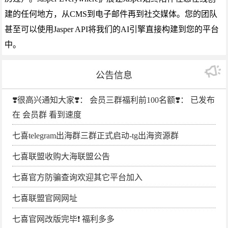
建的任何地方，从CMS到电子邮件再到社交媒体。您的团队
甚至可以使用Jasper API将我们的AI引擎直接构建到您的平台
中。
公告信息
❣️很高兴通知大家❣️： 会员三群福利前100名额❣️： 已发布
在 会员群 看到速度
七喜telegram出海群三群正式启动-tg出海资源群
七喜联盟收购大海联盟公告
七喜官方防骗查询欢迎其它平台加入
七喜联盟官网网址
七喜官网改版完毕❗️ 福利多多