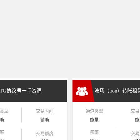
TG协议号一手资源
波场（tron）转账
类型
交易时间
通道类型
交易
兑换
助
辅助
能量
能
率
费率
交易额度
交易