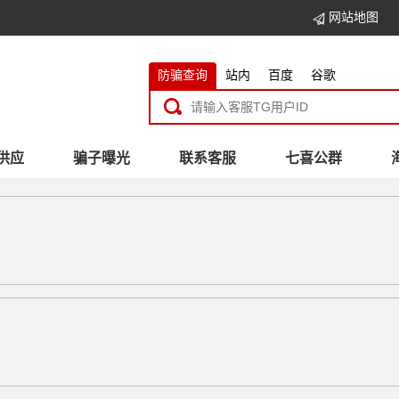
网站地图
防骗查询
站内
百度
谷歌
供应
骗子曝光
联系客服
七喜公群