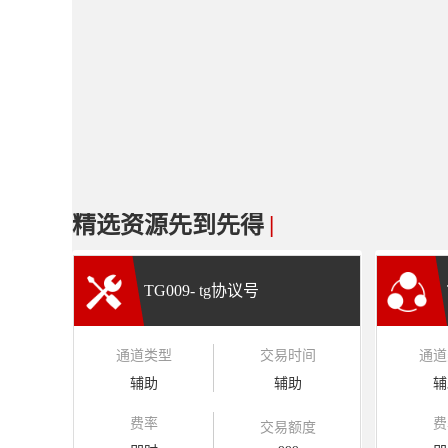
精选资源先到先得
|
TG009- tg协议号
通道类型
交易时间
通道
辅助
辅助
辅
费率
费
交易额度