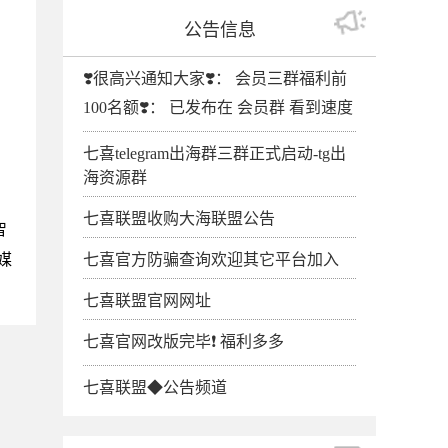
公告信息
❣️很高兴通知大家❣️： 会员三群福利前
100名额❣️： 已发布在 会员群 看到速度
七喜telegram出海群三群正式启动-tg出
海资源群
七喜联盟收购大海联盟公告
智
媒
七喜官方防骗查询欢迎其它平台加入
七喜联盟官网网址
七喜官网改版完毕❗️ 福利多多
七喜联盟◆公告频道