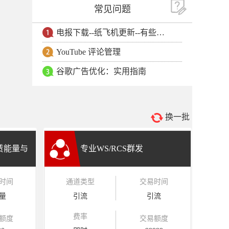
常见问题
电报下载--纸飞机更新--有些用户安卓手机无法更新电报软件
YouTube 评论管理
谷歌广告优化：实用指南
换一批
租赁能量与
专业WS/RCS群发
时间
通道类型
交易时间
量
引流
引流
费率
额度
交易额度