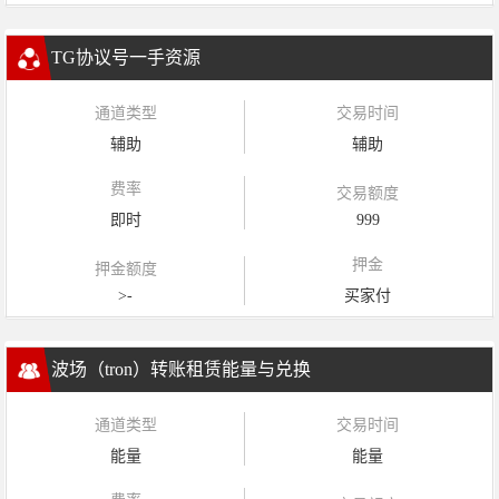
TG协议号一手资源
通道类型
交易时间
辅助
辅助
费率
交易额度
即时
999
押金
押金额度
>-
买家付
波场（tron）转账租赁能量与兑换
通道类型
交易时间
能量
能量