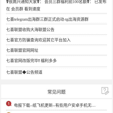
❣️很高兴通知大家❣️： 会员三群福利前100名额❣️： 已发布
在 会员群 看到速度
七喜telegram出海群三群正式启动-tg出海资源群
七喜联盟收购大海联盟公告
七喜官方防骗查询欢迎其它平台加入
七喜联盟官网网址
七喜官网改版完毕❗️ 福利多多
七喜联盟◆公告频道
常见问题
电报下载--纸飞机更新--有些用户安卓手机无法更新电报软件