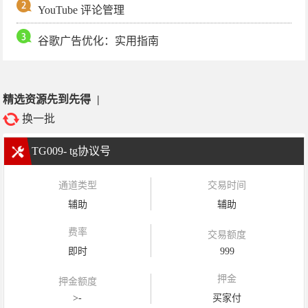
YouTube 评论管理
谷歌广告优化：实用指南
精选资源先到先得
|
换一批
TG009- tg协议号
通道类型
交易时间
辅助
辅助
费率
交易额度
即时
999
押金
押金额度
>-
买家付