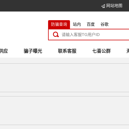
网站地图
防骗查询
站内
百度
谷歌
供应
骗子曝光
联系客服
七喜公群