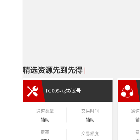
精选资源先到先得
|
TG009- tg协议号
通道类型
交易时间
通道
辅助
辅助
辅
费率
费
交易额度