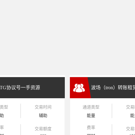
TG协议号一手资源
波场（tron）转账
类型
交易时间
通道类型
交易
兑换
助
辅助
能量
能
率
费率
交易额度
交易