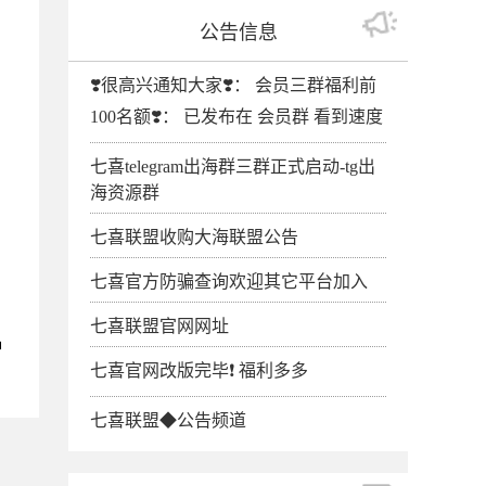
公告信息
❣️很高兴通知大家❣️： 会员三群福利前
100名额❣️： 已发布在 会员群 看到速度
七喜telegram出海群三群正式启动-tg出
海资源群
七喜联盟收购大海联盟公告
七喜官方防骗查询欢迎其它平台加入
七喜联盟官网网址
种
七喜官网改版完毕❗️ 福利多多
七喜联盟◆公告频道