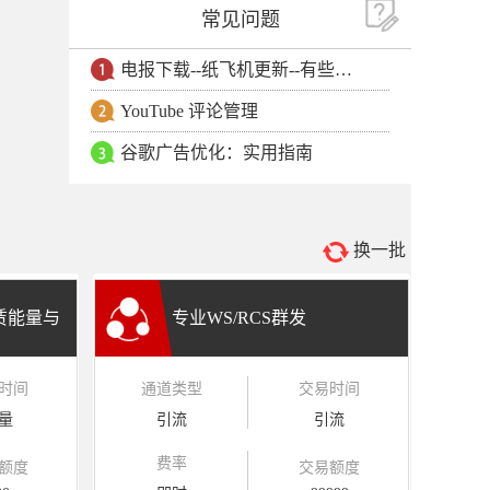
常见问题
电报下载--纸飞机更新--有些用户安卓手机无法更新电报软件
YouTube 评论管理
谷歌广告优化：实用指南
换一批
租赁能量与
专业WS/RCS群发
时间
通道类型
交易时间
量
引流
引流
费率
额度
交易额度