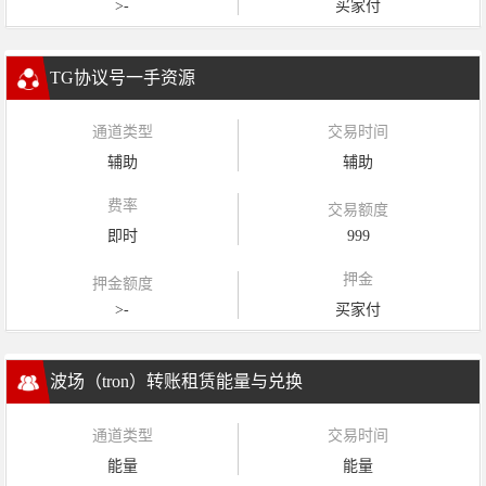
>-
买家付
TG协议号一手资源
通道类型
交易时间
辅助
辅助
费率
交易额度
即时
999
押金
押金额度
>-
买家付
波场（tron）转账租赁能量与兑换
通道类型
交易时间
能量
能量