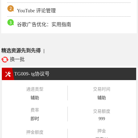
YouTube 评论管理
谷歌广告优化：实用指南
精选资源先到先得
|
换一批
TG009- tg协议号
通道类型
交易时间
辅助
辅助
费率
交易额度
即时
999
押金
押金额度