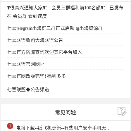
❣️很高兴通知大家❣️： 会员三群福利前100名额❣️： 已发布
在 会员群 看到速度
七喜telegram出海群三群正式启动-tg出海资源群
七喜联盟收购大海联盟公告
七喜官方防骗查询欢迎其它平台加入
七喜联盟官网网址
七喜官网改版完毕❗️ 福利多多
七喜联盟◆公告频道
常见问题
电报下载--纸飞机更新--有些用户安卓手机无法更新电报软件