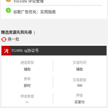
YouTube 评论管理
谷歌广告优化：实用指南
精选资源先到先得
|
换一批
TG009- tg协议号
通道类型
交易时间
辅助
辅助
费率
交易额度
即时
999
押金
押金额度
>-
买家付