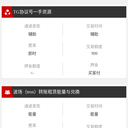
TG协议号一手资源
通道类型
交易时间
辅助
辅助
费率
交易额度
即时
999
押金
押金额度
>-
买家付
波场（tron）转账租赁能量与兑换
通道类型
交易时间
能量
能量
费率
交易额度