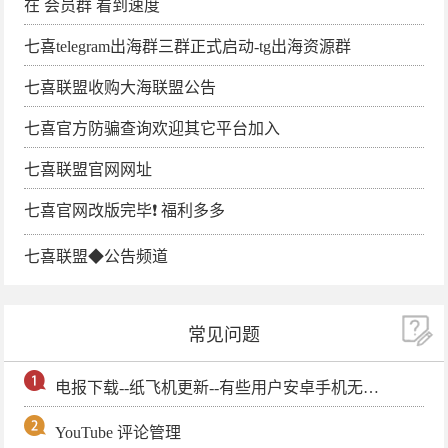
在 会员群 看到速度
七喜telegram出海群三群正式启动-tg出海资源群
七喜联盟收购大海联盟公告
七喜官方防骗查询欢迎其它平台加入
七喜联盟官网网址
七喜官网改版完毕❗️ 福利多多
七喜联盟◆公告频道
常见问题
电报下载--纸飞机更新--有些用户安卓手机无法更新电报软件
YouTube 评论管理