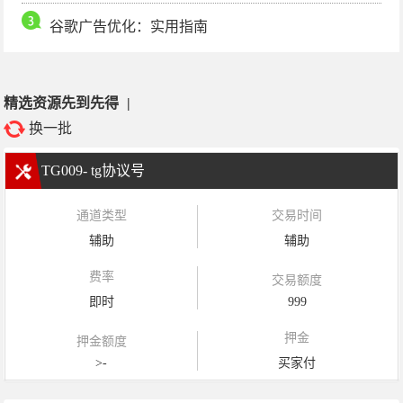
谷歌广告优化：实用指南
精选资源先到先得
|
换一批
TG009- tg协议号
通道类型
交易时间
辅助
辅助
费率
交易额度
即时
999
押金
押金额度
>-
买家付