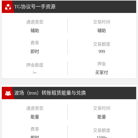
TG协议号一手资源
通道类型
交易时间
辅助
辅助
费率
交易额度
即时
999
押金
押金额度
>-
买家付
波场（tron）转账租赁能量与兑换
通道类型
交易时间
能量
能量
费率
交易额度
即时
1500u