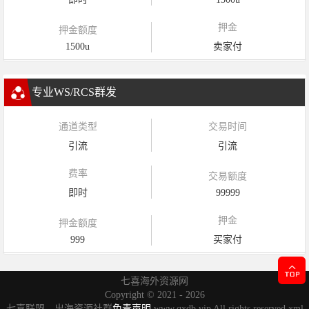
押金
押金额度
1500u
卖家付
专业WS/RCS群发
通道类型
交易时间
引流
引流
费率
交易额度
即时
99999
押金
押金额度
999
买家付
七喜海外资源网
Copyright ©
2021 - 2026
七喜联盟，出海资源社群
免责声明
www.qxdb.vip All rights reserved
xml