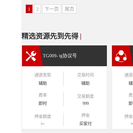
1
2
下一页
尾页
精选资源先到先得
|
TG009- tg协议号
通道类型
交易时间
通道
辅助
辅助
辅
费率
费
交易额度
即时
999
即
押金
押金额度
押金
>-
买家付
>