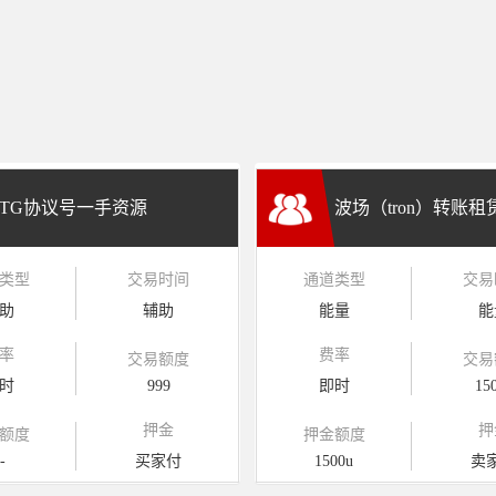
TG协议号一手资源
波场（tron）转账
类型
交易时间
通道类型
交易
兑换
助
辅助
能量
能
率
费率
交易额度
交易
时
999
即时
15
押金
押
额度
押金额度
-
买家付
1500u
卖