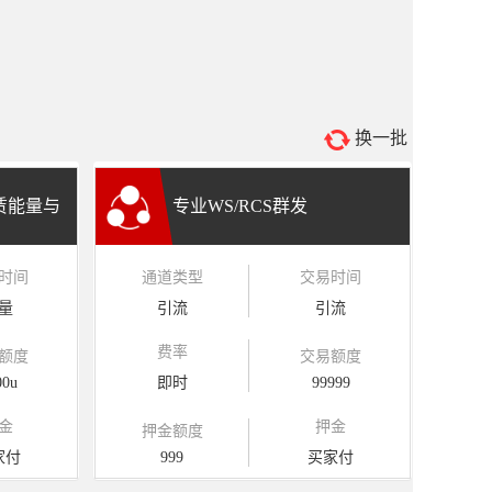
换一批
租赁能量与
专业WS/RCS群发
时间
通道类型
交易时间
量
引流
引流
费率
额度
交易额度
00u
即时
99999
金
押金
押金额度
家付
999
买家付