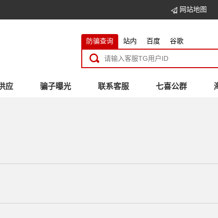
网站地图
防骗查询
站内
百度
谷歌
供应
骗子曝光
联系客服
七喜公群