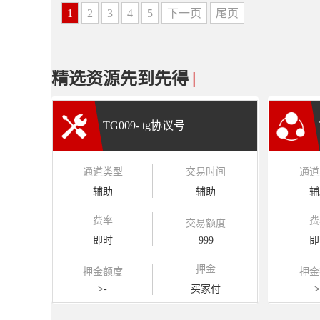
1
2
3
4
5
下一页
尾页
精选资源先到先得
|
TG009- tg协议号
通道类型
交易时间
通道
辅助
辅助
辅
费率
费
交易额度
即时
999
即
押金
押金额度
押金
>-
买家付
>