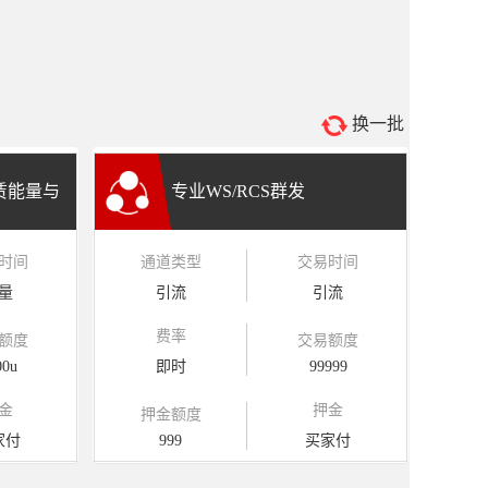
换一批
租赁能量与
专业WS/RCS群发
时间
通道类型
交易时间
量
引流
引流
费率
额度
交易额度
00u
即时
99999
金
押金
押金额度
家付
999
买家付