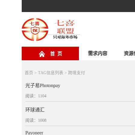
需求内容
资源
首 页
首页
> TAG信息列表 > 跨境支付
光子易Photonpay
阅读：1104
环球通汇
阅读：1008
Payoneer