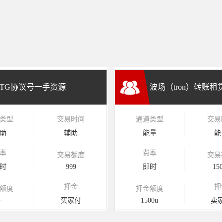
TG协议号一手资源
波场（tron）转账
类型
交易时间
通道类型
交易
兑换
助
辅助
能量
能
率
费率
交易额度
交易
时
999
即时
15
押金
押
额度
押金额度
-
买家付
1500u
卖