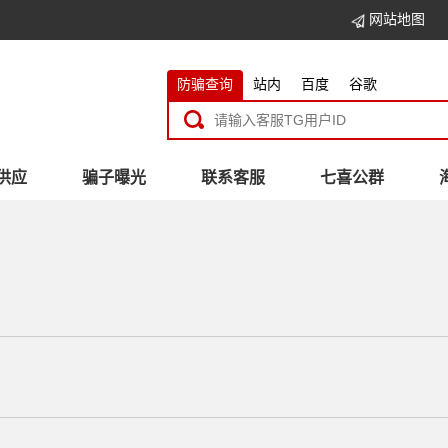
网站地图
防骗查询
站内
百度
谷歌
供应
骗子曝光
联系客服
七喜公群